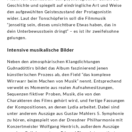
Geschichte und spiegelt auf eindringliche Art und Weise
den aufgewühlten Geisteszustand der Protagonistin
wider. Laut der Tonschöpferin soll die Filmmusik
“jenseitig sein, dieses unsichtbare Etwas haben, das in
dein Unterbewusstsein dringt” – es ist ihr zweifelsohne
gelungen.
Intensive musikalische Bilder
Neben den atmosphärischen Klangdichtungen
Guðnadóttirs bildet das Album faszinierend jenen
künstlerischen Prozess ab, den Field “das komplexe
Wirrwarr beim Machen von Musik” nennt. Entsprechend
verwebt es Momente aus realen Aufnahmesitzungen,
Sequenzen fiktiver Proben, Musik, die von den
Charakteren des Films gehört wird, und fertige Fassungen
der Kompositionen, an denen Lydia arbeitet. Dabei sind
unter anderem Auszüge aus Gustav Mahlers 5. Symphonie
zu hören, eingespielt von der Dresdner Philharmonie mit
Konzertmeister Wolfgang Hentrich, außerdem Auszüge