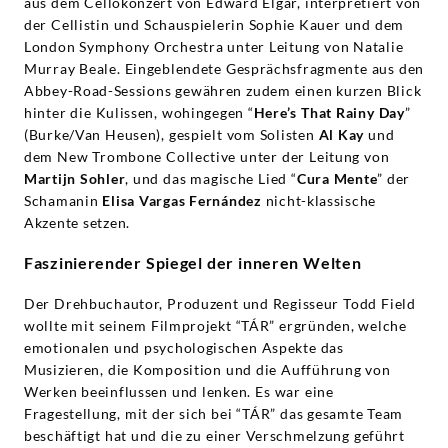
aus dem Cellokonzert von Edward Elgar, interpretiert von
der Cellistin und Schauspielerin Sophie Kauer und dem
London Symphony Orchestra unter Leitung von Natalie
Murray Beale. Eingeblendete Gesprächsfragmente aus den
Abbey-Road-Sessions gewähren zudem einen kurzen Blick
hinter die Kulissen, wohingegen “
Here’s That Rainy Day
”
(Burke/Van Heusen), gespielt vom Solisten
Al Kay
und
dem New Trombone Collective unter der Leitung von
Martijn Sohler
, und das magische Lied “
Cura Mente
” der
Schamanin
Elisa Vargas Fernández
nicht-klassische
Akzente setzen.
Faszinierender Spiegel der inneren Welten
Der Drehbuchautor, Produzent und Regisseur Todd Field
wollte mit seinem Filmprojekt “TÁR” ergründen, welche
emotionalen und psychologischen Aspekte das
Musizieren, die Komposition und die Aufführung von
Werken beeinflussen und lenken. Es war eine
Fragestellung, mit der sich bei “TÁR” das gesamte Team
beschäftigt hat und die zu einer Verschmelzung geführt