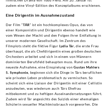
filmischen Drama von Todd Field. Am 20. Januar ist
zudem eine Vinyl-Edition des Konzeptalbums erschienen.
Eine Dirigentin im Ausnahmezustand
Der Film “
TÁR
” ist ein hochkomplexes Opus, das von
einer Komponistin und Dirigentin ebenso handelt wie
vom Wesen der Macht und den Folgen ihrer Entfaltung in
unserer modernen Gesellschaft. Im Zentrum des
Filmplots steht die fiktive Figur
Lydia Tár
, die erste Frau
überhaupt, die als Chefdirigentin eines großen deutschen
Orchesters arbeitet und sich in einem von Männern
dominierten Berufsfeld behaupten muss. Rund um ihre
neueste Aufnahme, eine Einspielung von
Gustav Mahlers
5. Symphonie
, beginnen sich die Dinge in Társ beruflichen
wie privaten Leben problematisch zu vermischen. So
scheint sich eine Liaison der Dirigentin mit einer Cellistin
anzudeuten, was wiederum auch Társ Ehefrau
mitbekommt und zu heftigen Auseinandersetzungen führt.
Zudem wird Tár angesichts des Suizids einer ehemaligen
Schülerin sexueller Machtmissbrauch vorgeworfen. Die