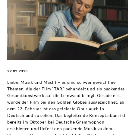
Bild
und
Ton
-
Hildur
22.02.2023
Guðnadóttir
Liebe, Musik und Macht – es sind schwer gewichtige
Themen, die der Film “
TÁR
” behandelt und als packendes
|
Gesamtkunstwerk auf die Leinwand bringt. Gerade erst
wurde der Film bei den Golden Globes ausgezeichnet, ab
Deutsche
dem 23. Februar ist das gefeierte Opus auch in
Deutschland zu sehen. Das begleitende Konzeptalbum ist
Grammophon
bereits im Oktober bei Deutsche Grammophon
erschienen und liefert den packende Musik zu dem