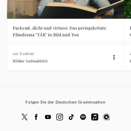
Packend, dicht und virtuos: Das preisgekrönte
Filmdrama "TÁR" in Bild und Ton
vor 3 Jahren
Hildur Guðnadóttir
Folgen Sie der Deutschen Grammophon