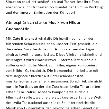
Situation eskaliert schließlich und Tár verliert ihre Frau
ebenso wie ihr Orchester. So mündet der Film im Rückzug
und der inneren Emigration der Künstlerin.
Atmosphärisch starke Musik von Hildur
Guðnadóttir
Mit
Cate Blanchett
wird die Dirigentin von einer der
führenden Schauspielerinnen unserer Zeit gespielt, die
die vielen Zwischentöne und Ambivalenzen der Figur
eindrucksvoll herausarbeitet. Diese Vielschichtigkeit und
Brüchigkeit wird eindrucksvoll untermauert durch die
außergewöhnliche Musik zum Film, eigens komponiert
von Hildur Guðnadóttir. Die Komponistin arbeitete mit
dem Regisseur hierfür auf unterschiedlichsten
musikalischen Ebenen eng zusammen. So schrieb sie nicht
nur die Partitur, an der die Zuschauer Lydia Tár arbeiten
sehen, “
For Petra
”, sondern komponierte auch die
Filmmusik selbst, welche die stückweise zerfallende Welt
der Lydia Tár packend ausdrückt. So unterstreicht die
Musik von Guðnadóttir den psychologischen Gehalt der