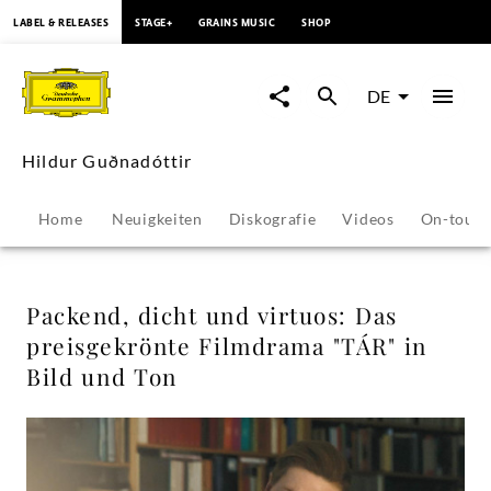
springen
LABEL & RELEASES
STAGE+
GRAINS MUSIC
SHOP
Packend,
dicht
DE
und
Hildur Guðnadóttir
virtuos:
Home
Neuigkeiten
Diskografie
Videos
On-tour
Das
preisgekrönte
Packend, dicht und virtuos: Das
preisgekrönte Filmdrama "TÁR" in
Filmdrama
Bild und Ton
"TÁR"
in