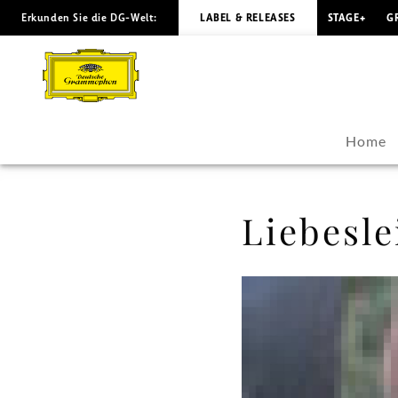
Erkunden Sie die DG-Welt:
LABEL & RELEASES
STAGE+
G
Liebesleid
-
Matthias
Home
Goerne
|
Liebesle
Deutsche
Grammophon