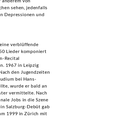
er anderem von
chen sehen, jedenfalls
von Depressionen und
eine verblüffende
50 Lieder komponiert
n-Recital
n. 1967 in Leipzig
 Nach den Jugendzeiten
tudium bei Hans-
llte, wurde er bald an
ter vermittelte. Nach
ale Jobs in die Szene
ein Salzburg-Debüt gab
ihm 1999 in Zürich mit