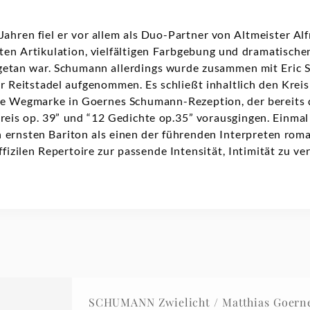
Jahren fiel er vor allem als Duo-Partner von Altmeister Al
aten Artikulation, vielfältigen Farbgebung und dramatisch
etan war. Schumann allerdings wurde zusammen mit Eric 
 Reitstadel aufgenommen. Es schließt inhaltlich den Krei
tere Wegmarke in Goernes Schumann-Rezeption, der bereits
rkreis op. 39” und “12 Gedichte op.35” vorausgingen. Einma
 ernsten Bariton als einen der führenden Interpreten rom
ffizilen Repertoire zur passende Intensität, Intimität zu ve
SCHUMANN Zwielicht / Matthias Goerne