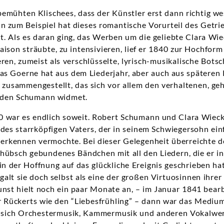
bemühten Klischees, dass der Künstler erst dann richtig we
n zum Beispiel hat dieses romantische Vorurteil des Getri
. Als es daran ging, das Werben um die geliebte Clara Wie
iaison sträubte, zu intensivieren, lief er 1840 zur Hochfo
ren, zumeist als verschlüsselte, lyrisch-musikalische Botsc
as Goerne hat aus dem Liederjahr, aber auch aus späteren 
n zusammengestellt, das sich vor allem den verhaltenen, ge
nden Schumann widmet.
 war es endlich soweit. Robert Schumann und Clara Wieck
des starrköpfigen Vaters, der in seinem Schwiegersohn ein
erkennen vermochte. Bei dieser Gelegenheit überreichte d
 hübsch gebundenes Bändchen mit all den Liedern, die er 
der Hoffnung auf das glückliche Ereignis geschrieben hat
alt sie doch selbst als eine der großen Virtuosinnen ihrer
nst hielt noch ein paar Monate an, – im Januar 1841 bearb
 Rückerts wie den “Liebesfrühling” – dann war das Medium
sich Orchestermusik, Kammermusik und anderen Vokalwerk