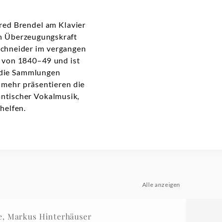
fred Brendel am Klavier
en Überzeugungskraft
Schneider im vergangen
s von 1840–49 und ist
 die Sammlungen
l mehr präsentieren die
antischer Vokalmusik,
rhelfen.
Alle anzeigen
, Markus Hinterhäuser