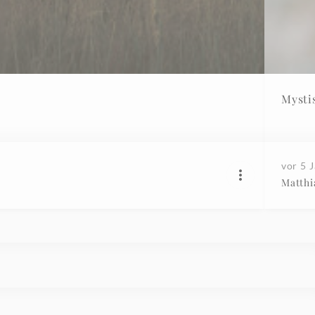
Mysti
vor 5 
Matthi