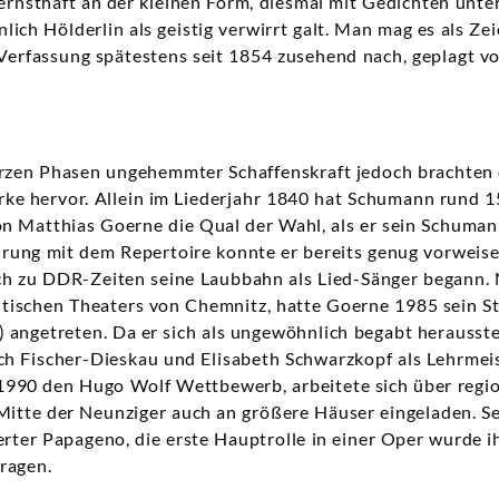
 ernsthaft an der kleinen Form, diesmal mit Gedichten unt
lich Hölderlin als geistig verwirrt galt. Man mag es als Zei
 Verfassung spätestens seit 1854 zusehend nach, geplagt 
urzen Phasen ungehemmter Schaffenskraft jedoch brachten 
ke hervor. Allein im Liederjahr 1840 hat Schumann rund 1
on Matthias Goerne die Qual der Wahl, als er sein Schuman
rung mit dem Repertoire konnte er bereits genug vorweise
ch zu DDR-Zeiten seine Laubbahn als Lied-Sänger begann.
dtischen Theaters von Chemnitz, hatte Goerne 1985 sein S
) angetreten. Da er sich als ungewöhnlich begabt herausste
ch Fischer-Dieskau und Elisabeth Schwarzkopf als Lehrmeis
990 den Hugo Wolf Wettbewerb, arbeitete sich über region
Mitte der Neunziger auch an größere Häuser eingeladen. S
erter Papageno, die erste Hauptrolle in einer Oper wurde 
ragen.