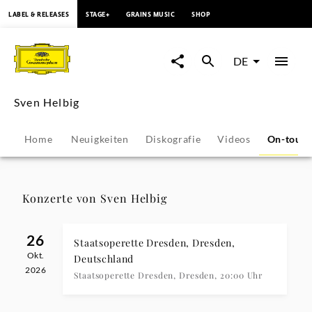
springen
LABEL & RELEASES
STAGE+
GRAINS MUSIC
SHOP
Sven
Helbig
DE
-
Sven Helbig
Konzerte
Home
Neuigkeiten
Diskografie
Videos
On-tour
&
Veranstaltungen
Konzerte von Sven Helbig
|
26
Staatsoperette Dresden, Dresden,
Okt.
Deutsche
Deutschland
2026
Staatsoperette Dresden, Dresden, 20:00 Uhr
Grammophon