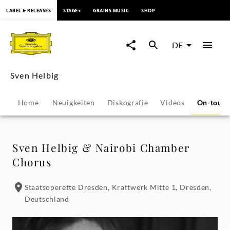
springen
LABEL & RELEASES
STAGE+
GRAINS MUSIC
SHOP
Sven
Helbig
DE
-
Sven Helbig
Konzerte
Home
Neuigkeiten
Diskografie
Videos
On-tour
&
Veranstaltungen
Sven Helbig & Nairobi Chamber
Chorus
|
Staatsoperette Dresden, Kraftwerk Mitte 1, Dresden,
Deutsche
Deutschland
Grammophon