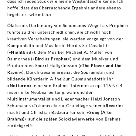
dass ich jedes Stück wie meine Westentasche kenne. Ich
hoffe, dass das überraschende Ergebnis andere ebenso
begeistert wie mich.«
Ólafssons Darbietung von Schumanns »Vogel als Prophet«
führte zu drei unterschiedlichen, gleichwohl hoch
kreativen Verarbeitungen, sie werden vorgelegt von der
Komponistin und Musikerin Herdís Stefánsdottir
(
»Nightbird«
), dem Musiker Michael A. Muller von
Balmorhea (
»Bird as Prophet«
) und dem Musiker und
Produzenten Snorri Hallgrímsson (
»The Plover and the
Raven«
). Durch Gesang ergänzt die Sopranistin und
bildende Künstlerin Álfheiður Guðmundsdóttir ihr
»Notturno«
, eine von Brahms’ Intermezzo op. 116 Nr. 4
inspirierte Neubearbeitung, während der
Multiinstrumentalist und Liedermacher Helgi Jonsson
Schumanns »Träumerei« zur Grundlage seiner
»Reverie«
macht und Christian Badzura für sein
»Sung (After
Brahms)«
auf die späten Soloklavierwerke von Brahms
zurückgreift.