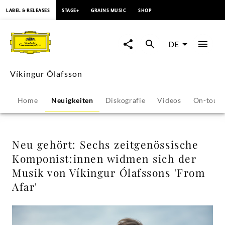
springen
LABEL & RELEASES
STAGE+
GRAINS MUSIC
SHOP
Neu
gehört:
DE
Sechs
Víkingur Ólafsson
zeitgenössische
Home
Neuigkeiten
Diskografie
Videos
On-tour
Komponist:innen
widmen
Neu gehört: Sechs zeitgenössische
Komponist:innen widmen sich der
sich
Musik von Víkingur Ólafssons 'From
Afar'
der
Musik