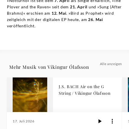
»Notturno« ist seit dem
7. April
als Single erhältlich, »The
Plover and the Raven« seit dem
21. April
und »Sung (After
Brahms)« erschien am
12. Mai
. »Bird as Prophet« wird
zeitgleich mit der digitalen EP heute, am
26. Mai
veröffentlicht.
Alle anzeigen
Mehr Musik von Víkingur Ólafsson
J.S. BACH Air on the G
String / Víkingur Ólafsson
17. Juli 2026