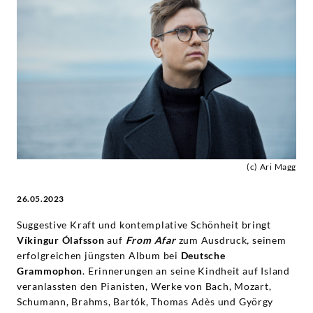
von
Víkingur
Ólafssons
'From
Afar'
(c) Ari Magg
-
26.05.2023
Víkingur
Suggestive Kraft und kontemplative Schönheit bringt
Víkingur Ólafsson
auf
From Afar
zum Ausdruck
,
seinem
Ólafsson
erfolgreichen jüngsten Album bei
Deutsche
Grammophon
. Erinnerungen an seine Kindheit auf Island
|
veranlassten den Pianisten, Werke von Bach, Mozart,
Schumann, Brahms, Bartók, Thomas Adès und György