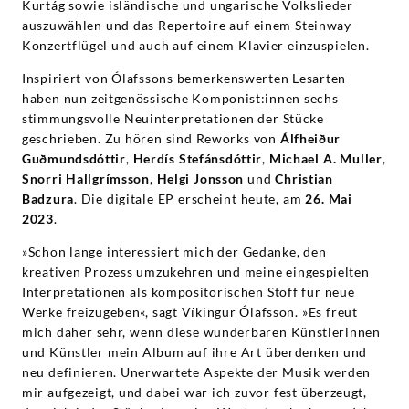
Deutsche
Kurtág sowie isländische und ungarische Volkslieder
auszuwählen und das Repertoire auf einem Steinway-
Konzertflügel und auch auf einem Klavier einzuspielen.
Grammophon
Inspiriert von Ólafssons bemerkenswerten Lesarten
haben nun zeitgenössische Komponist:innen sechs
stimmungsvolle Neuinterpretationen der Stücke
geschrieben. Zu hören sind Reworks von
Álfheiður
Guðmundsdóttir
,
Herdís Stefánsdóttir
,
Michael A. Muller
,
Snorri Hallgrímsson
,
Helgi Jonsson
und
Christian
Badzura
. Die digitale EP erscheint heute, am
26. Mai
2023
.
»Schon lange interessiert mich der Gedanke, den
kreativen Prozess umzukehren und meine eingespielten
Interpretationen als kompositorischen Stoff für neue
Werke freizugeben«, sagt Víkingur Ólafsson. »Es freut
mich daher sehr, wenn diese wunderbaren Künstlerinnen
und Künstler mein Album auf ihre Art überdenken und
neu definieren. Unerwartete Aspekte der Musik werden
mir aufgezeigt, und dabei war ich zuvor fest überzeugt,