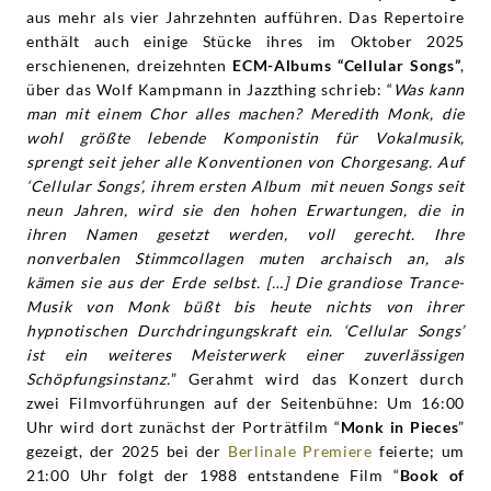
aus mehr als vier Jahrzehnten aufführen. Das Repertoire
enthält auch einige Stücke ihres im Oktober 2025
erschienenen, dreizehnten
ECM-Albums “Cellular Songs”
,
über das Wolf Kampmann in Jazzthing schrieb: “
Was kann
man mit einem Chor alles machen? Meredith Monk, die
wohl größte lebende Komponistin für Vokalmusik,
sprengt seit jeher alle Konventionen von Chorgesang. Auf
‘Cellular Songs’, ihrem ersten Album mit neuen Songs seit
neun Jahren, wird sie den hohen Erwartungen, die in
ihren Namen gesetzt werden, voll gerecht. Ihre
nonverbalen Stimmcollagen muten archaisch an, als
kämen sie aus der Erde selbst. […] Die grandiose Trance-
Musik von Monk büßt bis heute nichts von ihrer
hypnotischen Durchdringungskraft ein. ‘Cellular Songs’
ist ein weiteres Meisterwerk einer zuverlässigen
Schöpfungsinstanz.
” Gerahmt wird das Konzert durch
zwei Filmvorführungen auf der Seitenbühne: Um 16:00
Uhr wird dort zunächst der Porträtfilm “
Monk in Pieces
”
gezeigt, der 2025 bei der
Berlinale Premiere
feierte; um
21:00 Uhr folgt der 1988 entstandene Film “
Book of