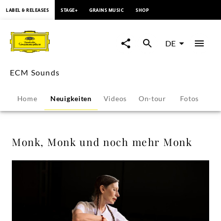
springen
LABEL & RELEASES
STAGE+
GRAINS MUSIC
SHOP
Monk,
Monk
DE
und
ECM Sounds
noch
Home
Neuigkeiten
Videos
On-tour
Fotos
Pr
mehr
Monk
Monk, Monk und noch mehr Monk
-
ECM
Sounds