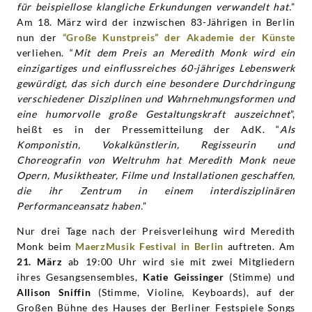
für beispiellose klangliche Erkundungen verwandelt hat.
”
Am 18. März wird der inzwischen 83-Jährigen in Berlin
nun der
“Große Kunstpreis” der Akademie der Künste
verliehen. “
Mit dem Preis an Meredith Monk wird ein
einzigartiges und einflussreiches 60-jähriges Lebenswerk
gewürdigt, das sich durch eine besondere Durchdringung
verschiedener Disziplinen und Wahrnehmungsformen und
eine humorvolle große Gestaltungskraft auszeichnet
”,
heißt es in der Pressemitteilung der AdK. “
Als
Komponistin, Vokalkünstlerin, Regisseurin und
Choreografin von Weltruhm hat Meredith Monk neue
Opern, Musiktheater, Filme und Installationen geschaffen,
die ihr Zentrum in einem interdisziplinären
Performanceansatz haben.
”
Nur drei Tage nach der Preisverleihung wird Meredith
Monk beim
MaerzMusik Festival in Berlin
auftreten. Am
21. März
ab 19:00 Uhr wird sie mit zwei Mitgliedern
ihres Gesangsensembles,
Katie Geissinger
(Stimme) und
Allison Sniffin
(Stimme, Violine, Keyboards), auf der
Großen Bühne des Hauses der Berliner Festspiele Songs