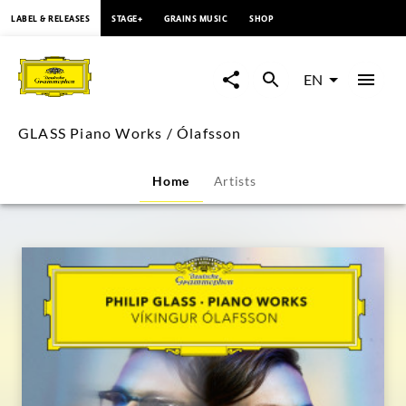
content
LABEL & RELEASES
STAGE+
GRAINS MUSIC
SHOP
GLASS
Piano
EN
Works
GLASS Piano Works / Ólafsson
/
Home
Artists
Ólafsson
|
Deutsche
Grammophon