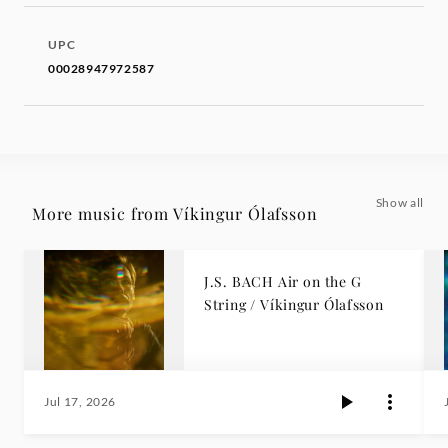
UPC
00028947972587
Show all
More music from Víkingur Ólafsson
J.S. BACH Air on the G
String / Víkingur Ólafsson
Jul 17, 2026