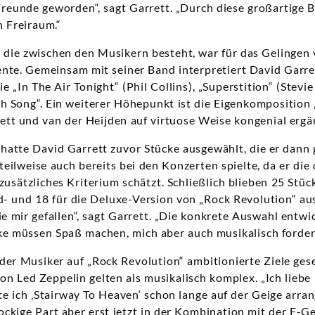
 Freunde geworden“, sagt Garrett. „Durch diese großartige B
 Freiraum.“
die zwischen den Musikern besteht, war für das Gelingen 
nte. Gemeinsam mit seiner Band interpretiert David Garr
e „In The Air Tonight“ (Phil Collins), „Superstition“ (Stev
h Song“. Ein weiterer Höhepunkt ist die Eigenkomposition 
rrett und van der Heijden auf virtuose Weise kongenial ergä
hatte David Garrett zuvor Stücke ausgewählt, die er dann
eilweise auch bereits bei den Konzerten spielte, da er die 
zusätzliches Kriterium schätzt. Schließlich blieben 25 Stüc
d- und 18 für die Deluxe-Version von „Rock Revolution“ au
die mir gefallen“, sagt Garrett. „Die konkrete Auswahl entwi
cke müssen Spaß machen, mich aber auch musikalisch forder
 der Musiker auf „Rock Revolution“ ambitionierte Ziele gese
on Led Zeppelin gelten als musikalisch komplex. „Ich liebe 
te ich ‚Stairway To Heaven‘ schon lange auf der Geige arran
ockige Part aber erst jetzt in der Kombination mit der E-G