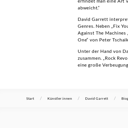
erfindet man eine Art 
abweicht.“
David Garrett interpre
Genres. Neben „Fix You
Against The Machines „
One“ von Peter Tschaik
Unter der Hand von Da
zusammen. „Rock Revolu
eine große Verbeugung 
/
/
/
Start
Künstler:innen
David Garrett
Bio