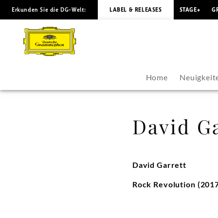
Erkunden Sie die DG-Welt:
LABEL & RELEASES
STAGE+
G
David
Garrett
-
Home
Neuigkeit
Biografie
|
David Ga
Deutsche
Grammophon
David Garrett
Rock Revolution (201