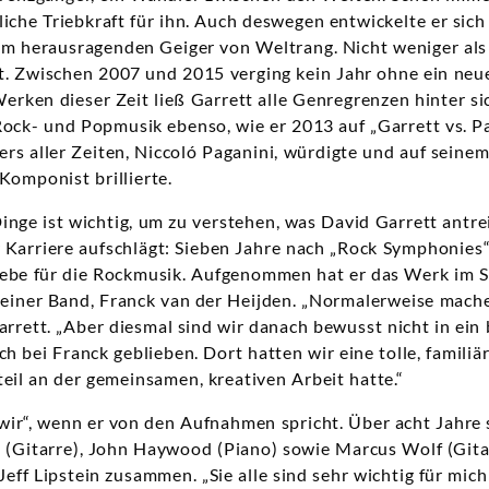
iche Triebkraft für ihn. Auch deswegen entwickelte er sich 
em herausragenden Geiger von Weltrang. Nicht weniger als
ht. Zwischen 2007 und 2015 verging kein Jahr ohne ein neu
rken dieser Zeit ließ Garrett alle Genregrenzen hinter sic
 Rock- und Popmusik ebenso, wie er 2013 auf „Garrett vs. 
ers aller Zeiten, Niccoló Paganini, würdigte und auf seine
 Komponist brillierte.
nge ist wichtig, um zu verstehen, was David Garrett antre
r Karriere aufschlägt: Sieben Jahre nach „Rock Symphonies
iebe für die Rockmusik. Aufgenommen hat er das Werk im S
seiner Band, Franck van der Heijden. „Normalerweise mache
arrett. „Aber diesmal sind wir danach bewusst nicht in ei
h bei Franck geblieben. Dort hatten wir eine tolle, famili
eil an der gemeinsamen, kreativen Arbeit hatte.“
wir“, wenn er von den Aufnahmen spricht. Über acht Jahre 
 (Gitarre), John Haywood (Piano) sowie Marcus Wolf (Gitarr
eff Lipstein zusammen. „Sie alle sind sehr wichtig für mich