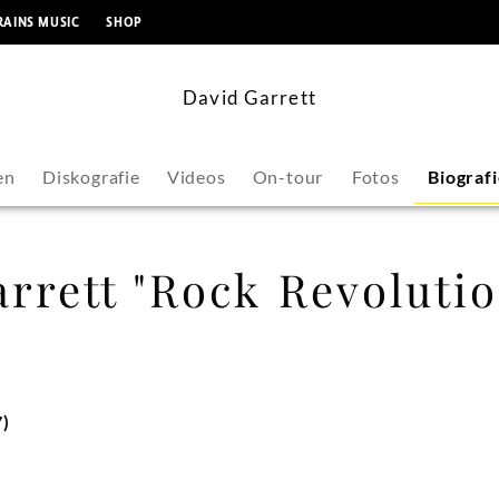
springen
RAINS MUSIC
SHOP
David Garrett
en
Diskografie
Videos
On-tour
Fotos
Biograf
rrett "Rock Revolutio
7)