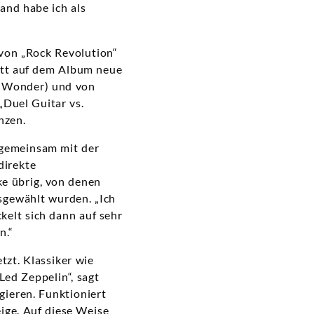
and habe ich als
von „Rock Revolution“
ett auf dem Album neue
ie Wonder) und von
„Duel Guitar vs.
nzen.
 gemeinsam mit der
direkte
ke übrig, von denen
sgewählt wurden. „Ich
ckelt sich dann auf sehr
n.“
tzt. Klassiker wie
Led Zeppelin“, sagt
gieren. Funktioniert
eige. Auf diese Weise