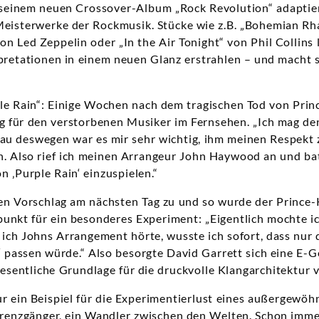
f seinem neuen Crossover-Album „Rock Revolution“ adaptie
Meisterwerke der Rockmusik. Stücke wie z.B. „Bohemian R
n Led Zeppelin oder „In the Air Tonight“ von Phil Collins 
pretationen in einem neuen Glanz erstrahlen – und macht si
le Rain“: Einige Wochen nach dem tragischen Tod von Prin
 für den verstorbenen Musiker im Fernsehen. „Ich mag den
au deswegen war es mir sehr wichtig, ihm meinen Respekt 
n. Also rief ich meinen Arrangeur John Haywood an und bat
 ‚Purple Rain‘ einzuspielen.“
en Vorschlag am nächsten Tag zu und so wurde der Prince-K
nkt für ein besonderes Experiment: „Eigentlich mochte ic
s ich Johns Arrangement hörte, wusste ich sofort, dass nur
‘ passen würde.“ Also besorgte David Garrett sich eine E-G
sentliche Grundlage für die druckvolle Klangarchitektur v
ur ein Beispiel für die Experimentierlust eines außergewöh
Grenzgänger, ein Wandler zwischen den Welten. Schon imme