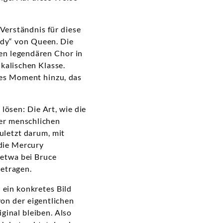
 Verständnis für diese
ody“ von Queen. Die
den legendären Chor in
kalischen Klasse.
les Moment hinzu, das
lösen: Die Art, wie die
er menschlichen
uletzt darum, mit
die Mercury
 etwa bei Bruce
getragen.
 ein konkretes Bild
von der eigentlichen
ginal bleiben. Also