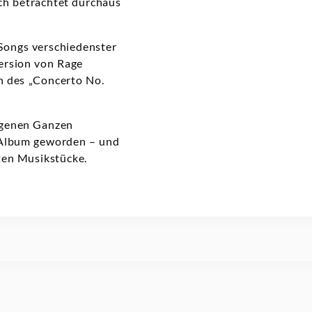
sch betrachtet durchaus
 Songs verschiedenster
ersion von Rage
on des „Concerto No.
ogenen Ganzen
s Album geworden – und
ten Musikstücke.