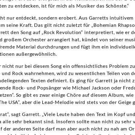
en zu entdecken, ist für mich als Musiker das Schönste.“
cht nur entdeckt, sondern erobert. Aus Garretts intuitivem
m seine Kraft. Das gilt nicht zuletzt für „Bohemian Rhaps
rett den Song auf „Rock Revolution“ interpretiert, wie er 
d großem Orchester arrangiert hat, kündet von seiner musi
fremde Material durchdrungen und fügt ihm ein individuel
ationen außergewöhnlich.
 nicht nur bei diesem Song ein offensichtliches Problem zu 
und Rock wahrnehmen, wird zu wesentlichen Teilen von d
eliegenden Texten definiert. Es ging für Garrett ja nicht z
gende Rock- und Popsänger wie Michael Jackson oder Fred
tzen“. So gibt es zwar einige Chöre auf diesem Album, wie
The USA“, aber die Lead-Melodie wird stets von der Geige 
rat“, sagt Garrett. „Viele Leute haben den Text im Kopf und
a alle sehr bekannt sind. Insofern sollte man nicht zu sehr 
 der anderen Seite darf man aber auch nicht zu nah am Ori