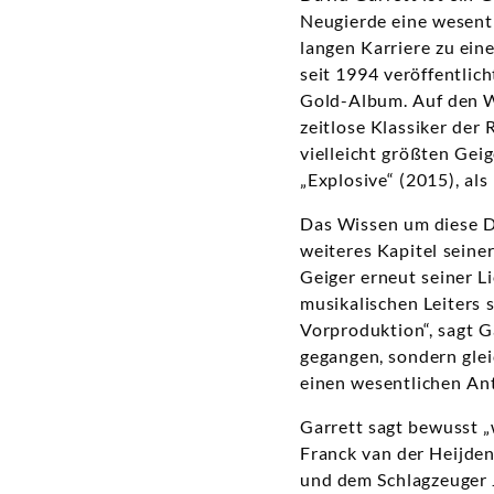
Neugierde eine wesentl
langen Karriere zu ein
seit 1994 veröffentlic
Gold-Album. Auf den We
zeitlose Klassiker der
vielleicht größten Geig
„Explosive“ (2015), als
Das Wissen um diese Di
weiteres Kapitel seine
Geiger erneut seiner L
musikalischen Leiters 
Vorproduktion“, sagt G
gegangen, sondern gleic
einen wesentlichen Ant
Garrett sagt bewusst „
Franck van der Heijden
und dem Schlagzeuger J