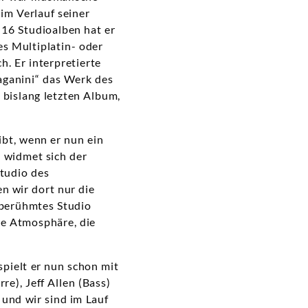
im Verlauf seiner
 16 Studioalben hat er
es Multiplatin- oder
h. Er interpretierte
Paganini“ das Werk des
m bislang letzten Album,
ibt, wenn er nun ein
“ widmet sich der
tudio des
n wir dort nur die
n berühmtes Studio
äre Atmosphäre, die
spielt er nun schon mit
e), Jeff Allen (Bass)
 und wir sind im Lauf