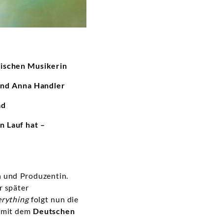
sischen Musikerin
und Anna Handler
ad
n Lauf hat –
n und Produzentin.
r später
erything
folgt nun die
t mit dem
Deutschen