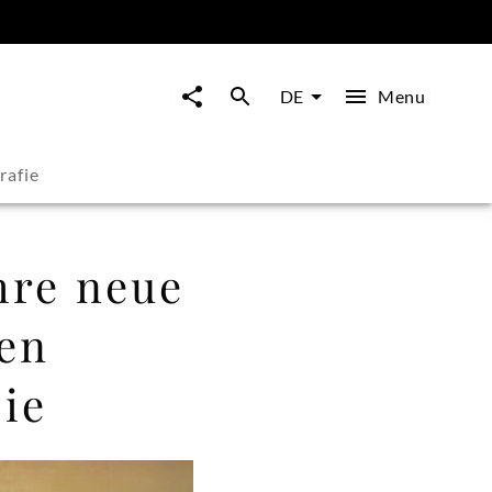
Menu
DE
rafie
ihre neue
ten
ie