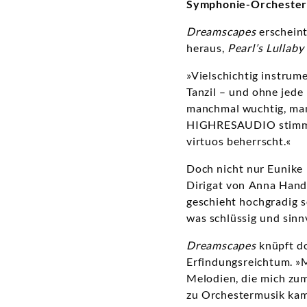
Symphonie-Orchester 
Dreamscapes
erschein
heraus,
Pearl’s Lullaby
»Vielschichtig instrum
Tanzil – und ohne jede 
manchmal wuchtig, manc
HIGHRESAUDIO stimmt z
virtuos beherrscht.«
Doch nicht nur Eunike
Dirigat von Anna Handl
geschieht hochgradig so
was schlüssig und sin
Dreamscapes
knüpft d
Erfindungsreichtum. »M
Melodien, die mich zu
zu Orchestermusik kam 