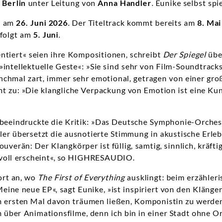
Berlin
unter Leitung von
Anna Handler
. Eunike selbst spi
t am
26. Juni 2026
. Der Titeltrack kommt bereits am
8. Mai
folgt am
5. Juni
.
entiert« seien ihre Kompositionen, schreibt
Der Spiegel
übe
»intellektuelle Geste«: »Sie sind sehr von Film-Soundtracks
hmal zart, immer sehr emotional, getragen von einer groß
u: »Die klangliche Verpackung von Emotion ist eine Kunst
 beeindruckte die Kritik: »Das Deutsche Symphonie-Orches
er übersetzt die ausnotierte Stimmung in akustische Erleb
uverän: Der Klangkörper ist füllig, samtig, sinnlich, kräfti
nvoll erscheint«, so HIGHRESAUDIO.
ort an, wo
The First of Everything
ausklingt: beim erzähler
eine neue EP«, sagt Eunike, »ist inspiriert von den Klänge
m ersten Mal davon träumen ließen, Komponistin zu werde
über Animationsfilme, denn ich bin in einer Stadt ohne O