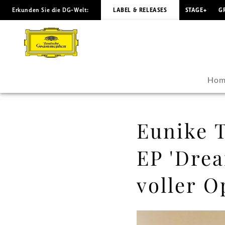
Erkunden Sie die DG-Welt:
LABEL & RELEASES
STAGE+
G
Eunike
Tanzil
veröffentlicht
Hom
ihre
neue
Eunike T
EP
EP 'Dre
'Dreamscapes'
voller 
–
Geschichten