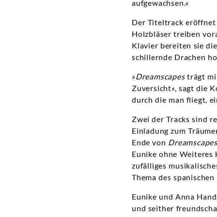
aufgewachsen.«
Der Titeltrack eröffnet
Holzbläser treiben vor
Klavier bereiten sie d
schillernde Drachen h
»
Dreamscapes
trägt mi
Zuversicht«, sagt die
durch die man fliegt, 
Zwei der Tracks sind r
Einladung zum Träumen
Ende von
Dreamscape
Eunike ohne Weiteres 
zufälliges musikalisc
Thema des spanischen 
Eunike und Anna Handle
und seither freundscha