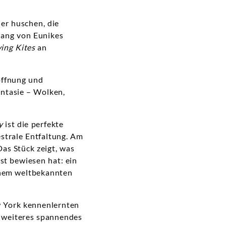
her huschen, die
lang von Eunikes
ying Kites
an
offnung und
antasie – Wolken,
y
ist die perfekte
strale Entfaltung. Am
Das Stück zeigt, was
st bewiesen hat: ein
inem weltbekannten
ew York kennenlernten
n weiteres spannendes