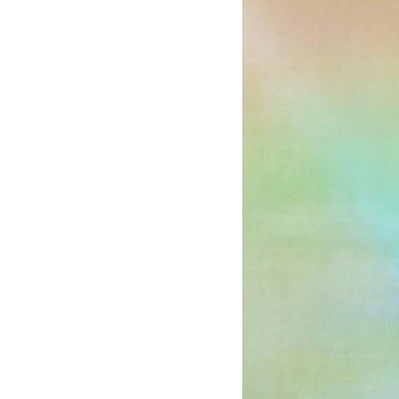
voller
Optimismus
und
Fantasie
-
Eunike
Tanzil
|
Deutsche