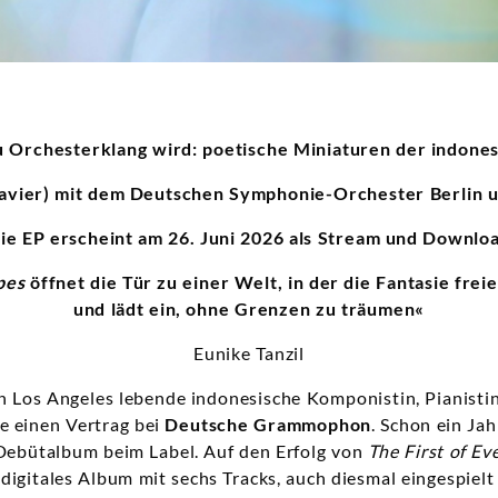
 Orchesterklang wird: poetische Miniaturen der indone
Klavier) mit dem Deutschen Symphonie-Orchester Berlin 
ie EP erscheint am 26. Juni 2026 als Stream und Downlo
pes
öffnet die Tür zu einer Welt, in der die Fantasie freie
und lädt ein, ohne Grenzen zu träumen«
Eunike Tanzil
in Los Angeles lebende indonesische Komponistin, Pianisti
e einen Vertrag bei
Deutsche Grammophon
. Schon ein Jah
r Debütalbum beim Label. Auf den Erfolg von
The First of Ev
 digitales Album mit sechs Tracks, auch diesmal eingespiel