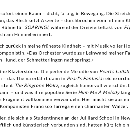
 sofort einen Raum – dicht, farbig, in Bewegung. Die Streic
an, das Blech setzt Akzente – durchbrochen vom intimen K
ie Bühne für
SOARING!
, während der Dreivierteltakt von
Fl
och am Himmel erinnert.
ch zurück in meine früheste Kindheit – mit Musik voller H
 Komponistin. »Das Orchester wurde zur Leinwand meiner F
ein Hund, der Schmetterlingen nachspringt.«
eine Klavierstücke. Die perlende Melodie von
Pearl’s Lullab
 – das Thema erfährt dann in
Pearl’s Fantasia
reiche orche
s
steht
The Ringtone Waltz
, zugleich humorvoll wie schön. 
kann – und was ihre populäre Serie
Hum Me A Melody
läng
hes Fragment vollkommen verwandeln. Hier macht sie aus e
Komponisten Francisco Tárrega einen charmanten Walzer.
r, die sich als Studentinnen an der Juilliard School in N
ftlich und künstlerisch verbunden sind, hatten kürzlich ei