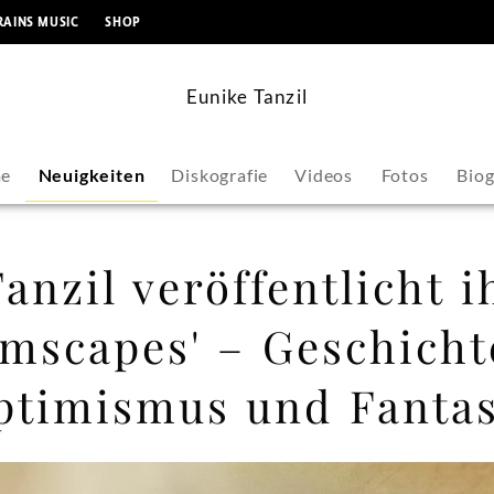
springen
RAINS MUSIC
SHOP
Eunike Tanzil
e
Neuigkeiten
Diskografie
Videos
Fotos
Biog
anzil veröffentlicht 
amscapes' – Geschich
Optimismus und Fantas