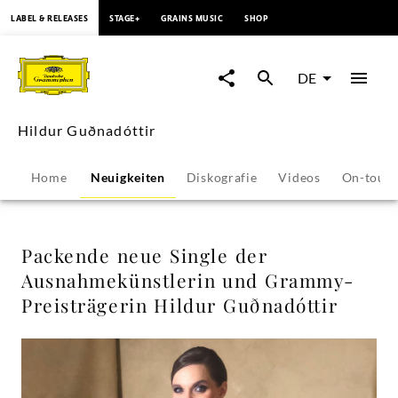
springen
LABEL & RELEASES
STAGE+
GRAINS MUSIC
SHOP
Packende
neue
DE
Single
Hildur Guðnadóttir
der
Home
Neuigkeiten
Diskografie
Videos
On-tour
Ausnahmekünstlerin
und
Packende neue Single der
Ausnahmekünstlerin und Grammy-
Grammy-
Preisträgerin Hildur Guðnadóttir
Preisträgerin
Hildur