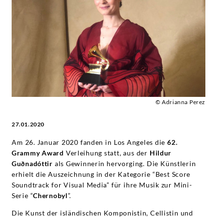
Guðnadóttir
-
Hildur
Guðnadóttir
|
© Adrianna Perez
27.01.2020
Deutsche
Am 26. Januar 2020 fanden in Los Angeles die
62.
Grammophon
Grammy Award
Verleihung statt, aus der
Hildur
Guðnadóttir
als Gewinnerin hervorging. Die Künstlerin
erhielt die Auszeichnung in der Kategorie “Best Score
Soundtrack for Visual Media” für ihre Musik zur Mini-
Serie “
Chernobyl
”.
Die Kunst der isländischen Komponistin, Cellistin und