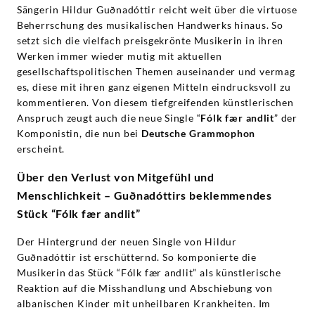
Sängerin Hildur Guðnadóttir reicht weit über die virtuose
Beherrschung des musikalischen Handwerks hinaus. So
setzt sich die vielfach preisgekrönte Musikerin in ihren
Werken immer wieder mutig mit aktuellen
gesellschaftspolitischen Themen auseinander und vermag
es, diese mit ihren ganz eigenen Mitteln eindrucksvoll zu
kommentieren. Von diesem tiefgreifenden künstlerischen
Anspruch zeugt auch die neue Single “
Fólk fær andlit
” der
Komponistin, die nun bei
Deutsche Grammophon
erscheint.
Über den Verlust von Mitgefühl und
Menschlichkeit – Guðnadóttirs beklemmendes
Stück “Fólk fær andlit”
Der Hintergrund der neuen Single von Hildur
Guðnadóttir ist erschütternd. So komponierte die
Musikerin das Stück “Fólk fær andlit” als künstlerische
Reaktion auf die Misshandlung und Abschiebung von
albanischen Kinder mit unheilbaren Krankheiten. Im