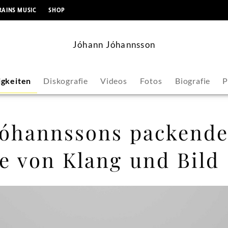
springen
RAINS MUSIC
SHOP
Jóhann Jóhannsson
gkeiten
Diskografie
Videos
Fotos
Biografie
P
Jóhannssons packend
e von Klang und Bild