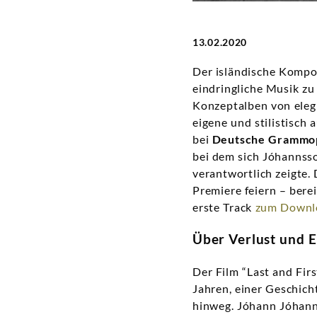
13.02.2020
Der isländische Komp
eindringliche Musik zu
Konzeptalben von elegi
eigene und stilistisch
bei
Deutsche Grammo
bei dem sich Jóhannsso
verantwortlich zeigte.
Premiere feiern – bere
erste Track
zum Downl
Über Verlust und 
Der Film “Last and Fir
Jahren, einer Geschic
hinweg. Jóhann Jóhann