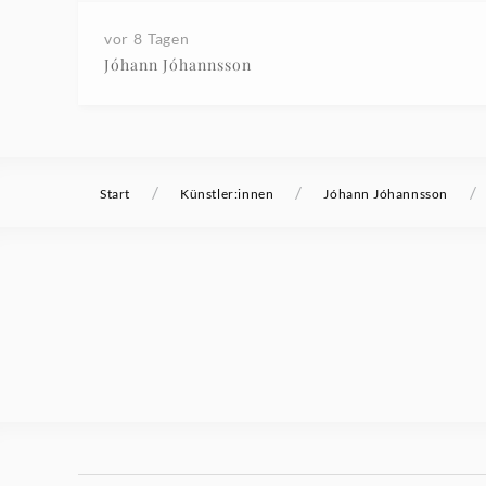
vor 8 Tagen
Jóhann Jóhannsson
/
/
/
Start
Künstler:innen
Jóhann Jóhannsson