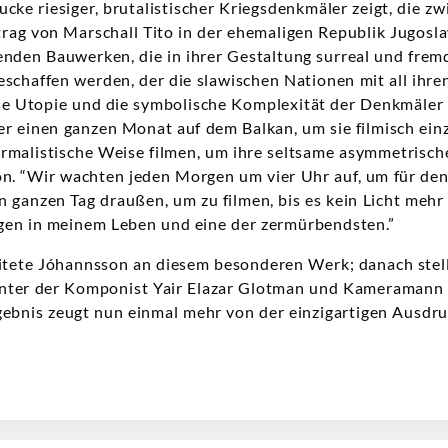
cke riesiger, brutalistischer Kriegsdenkmäler zeigt, die 
rag von Marschall Tito in der ehemaligen Republik Jugosla
nden Bauwerken, die in ihrer Gestaltung surreal und fremd
eschaffen werden, der die slawischen Nationen mit all ihren
e Utopie und die symbolische Komplexität der Denkmäler s
 er einen ganzen Monat auf dem Balkan, um sie filmisch ein
ormalistische Weise filmen, um ihre seltsame asymmetrisch
on. “Wir wachten jeden Morgen um vier Uhr auf, um für de
n ganzen Tag draußen, um zu filmen, bis es kein Licht mehr
ngen in meinem Leben und eine der zermürbendsten.”
itete Jóhannsson an diesem besonderen Werk; danach stell
unter der Komponist Yair Elazar Glotman und Kameramann 
rgebnis zeugt nun einmal mehr von der einzigartigen Ausdr