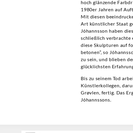
hoch glänzende Farbdru
1980er Jahren auf Auft
Mit diesen beeindrucke
Art künstlicher Staat g
Jóhannsson haben dies
schließlich verbrachte
diese Skulpturen auf f
betonen”, so Jóhannss
zu sein, und blieben de
glücklichsten Erfahru
Bis zu seinem Tod arbe
Künstlerkollegen, dar
Grøvlen, fertig. Das E
Jóhannssons.