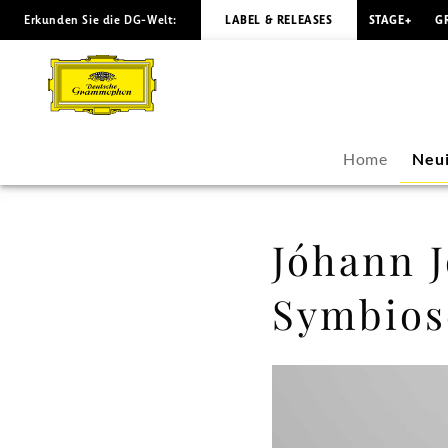
Erkunden Sie die DG-Welt:
LABEL & RELEASES
STAGE+
G
Jóhann
Jóhannssons
packende
Home
Neui
Symbiose
von
Jóhann 
Klang
Symbios
und
Bild
-