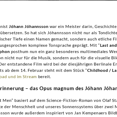
onist
Jóhann Jóhannsson
war ein Meister darin, Geschichte
 übersetzen. So hat sich Jóhannsson nicht nur als Tondicht
scher Tiefe einen Namen gemacht, sondern auch etliche Fi
 ausgesprochen komplexe Tonsprache geprägt. Mit “
Last and
phon
posthum nun ein ganz besonderes multimediales We
n nicht nur für die Musik, sondern auch für die visuelle Bi
 Der entstandene Film wird bei der diesjährigen Berlinale E
its ab dem 14. Februar steht mit dem Stück “
Childhood / La
oad und im Stream
bereit.
Erinnerung – das Opus magnum des Jóhann Jóha
st Men” basiert auf dem Science-Fiction-Roman von Olaf S
hte der Menschheit und unseres Sonnensystems über zwei M
sson wurde außerdem inspiriert von Jan Kempenaers Bild