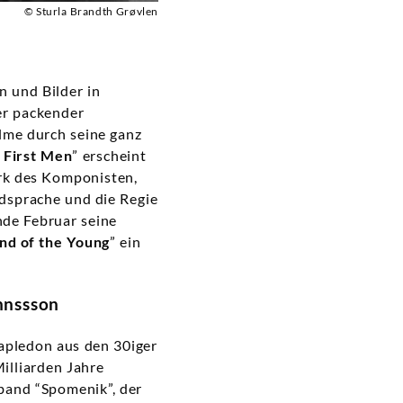
© Sturla Brandth Grøvlen
n und Bilder in
er packender
lme durch seine ganz
 First Men
” erscheint
rk des Komponisten,
ldsprache und die Regie
nde Februar seine
nd of the Young
” ein
nnssson
tapledon aus den 30iger
illiarden Jahre
band “Spomenik”, der