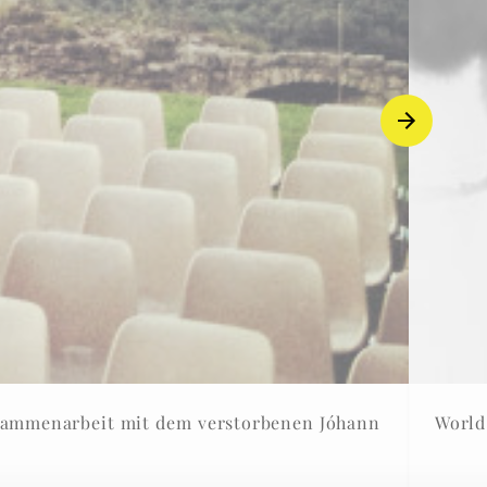
Zusammenarbeit mit dem verstorbenen Jóhann
World