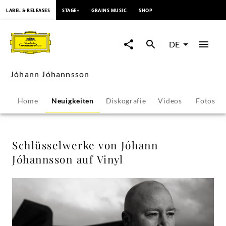
springen
LABEL & RELEASES
STAGE+
GRAINS MUSIC
SHOP
Schlüsselwerke
von
DE
Jóhann
Jóhann Jóhannsson
Jóhannsson
Home
Neuigkeiten
Diskografie
Videos
Fotos
auf
Vinyl
Schlüsselwerke von Jóhann
Jóhannsson auf Vinyl
-
Jóhann
Jóhannsson