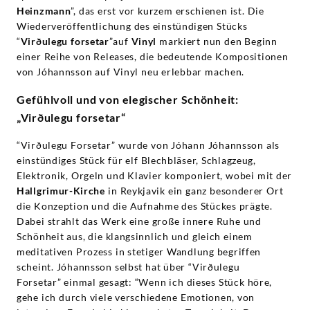
Heinzmann
”, das erst vor kurzem erschienen ist. Die
Wiederveröffentlichung des einstündigen Stücks
“
Virðulegu forsetar
”auf
Vinyl
markiert nun den Beginn
einer Reihe von Releases, die bedeutende Kompositionen
von Jóhannsson auf Vinyl neu erlebbar machen.
Gefühlvoll und von elegischer Schönheit:
„Virðulegu forsetar“
“Virðulegu Forsetar” wurde von Jóhann Jóhannsson als
einstündiges Stück für elf Blechbläser, Schlagzeug,
Elektronik, Orgeln und Klavier komponiert, wobei mit der
Hallgrimur-Kirche
in Reykjavik ein ganz besonderer Ort
die Konzeption und die Aufnahme des Stückes prägte.
Dabei strahlt das Werk eine große innere Ruhe und
Schönheit aus, die klangsinnlich und gleich einem
meditativen Prozess in stetiger Wandlung begriffen
scheint. Jóhannsson selbst hat über “Virðulegu
Forsetar” einmal gesagt: “Wenn ich dieses Stück höre,
gehe ich durch viele verschiedene Emotionen, von