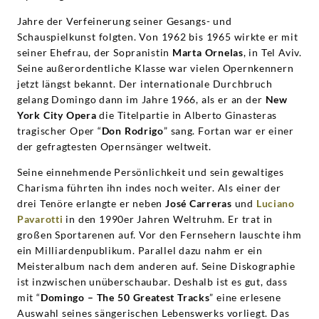
Jahre der Verfeinerung seiner Gesangs- und
Schauspielkunst folgten. Von 1962 bis 1965 wirkte er mit
seiner Ehefrau, der Sopranistin
Marta Ornelas
, in Tel Aviv.
Seine außerordentliche Klasse war vielen Opernkennern
jetzt längst bekannt. Der internationale Durchbruch
gelang Domingo dann im Jahre 1966, als er an der
New
York City Opera
die Titelpartie in Alberto Ginasteras
tragischer Oper “
Don Rodrigo
” sang. Fortan war er einer
der gefragtesten Opernsänger weltweit.
Seine einnehmende Persönlichkeit und sein gewaltiges
Charisma führten ihn indes noch weiter. Als einer der
drei Tenöre erlangte er neben
José Carreras
und
Luciano
Pavarotti
in den 1990er Jahren Weltruhm. Er trat in
großen Sportarenen auf. Vor den Fernsehern lauschte ihm
ein Milliardenpublikum. Parallel dazu nahm er ein
Meisteralbum nach dem anderen auf. Seine Diskographie
ist inzwischen unüberschaubar. Deshalb ist es gut, dass
mit “
Domingo – The 50 Greatest Tracks
” eine erlesene
Auswahl seines sängerischen Lebenswerks vorliegt. Das