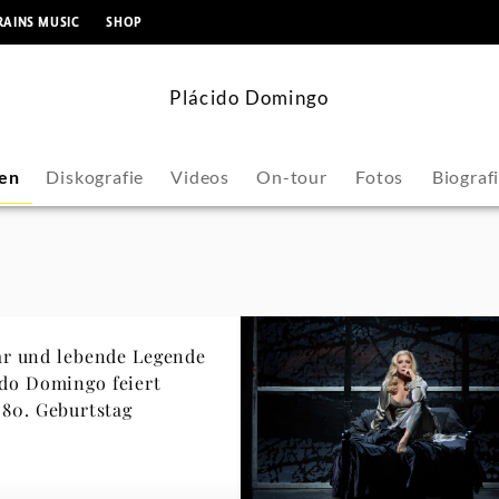
springen
RAINS MUSIC
SHOP
Plácido Domingo
en
Diskografie
Videos
On-tour
Fotos
Biograf
ar und lebende Legende
ido Domingo feiert
 80. Geburtstag