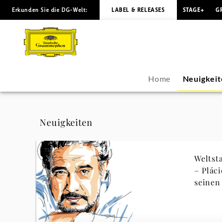
Erkunden Sie die DG-Welt:
LABEL & RELEASES
STAGE+
G
Plácido
Domingo
-
Home
Neuigkeit
Neuigkeiten
|
Neuigkeiten
Deutsche
Weltst
Grammophon
– Plác
seinen