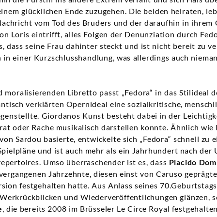
t einem glücklichen Ende zuzugehen. Die beiden heiraten, le
e Nachricht vom Tod des Bruders und der daraufhin in ihrem
n Loris eintrifft, alles Folgen der Denunziation durch Fed
 dass seine Frau dahinter steckt und ist nicht bereit zu v
in in einer Kurzschlusshandlung, was allerdings auch nieman
 moralisierenden Libretto passt „Fedora“ in das Stilideal 
ntisch verklärten Opernideal eine sozialkritische, menschli
nstellte. Giordanos Kunst besteht dabei in der Leichtigkei
at oder Rache musikalisch darstellen konnte. Ähnlich wie P
 von Sardou basierte, entwickelte sich „Fedora“ schnell zu 
Spielpläne und ist auch mehr als ein Jahrhundert nach der
epertoires. Umso überraschender ist es, dass
Placido Dom
r vergangenen Jahrzehnte, diesen einst von Caruso geprägt
ersion festgehalten hatte. Aus Anlass seines 70.Geburtstags
 Werkrückblicken und Wiederveröffentlichungen glänzen, s
e
, die bereits 2008 im Brüsseler Le Circe Royal festgehalte