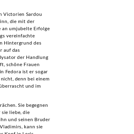
n Victorien Sardou
nn, die mit der
e an umjubelte Erfolge
ngs vereinfachte
en Hintergrund des
r auf das
alysator der Handlung
fft, schöne Frauen
n Fedora ist er sogar
 nicht, denn bei einem
 überrascht und im
 rächen. Sie begegnen
sie liebe, die
 ihn und seinen Bruder
Vladimirs, kann sie
r Kopf in Loris