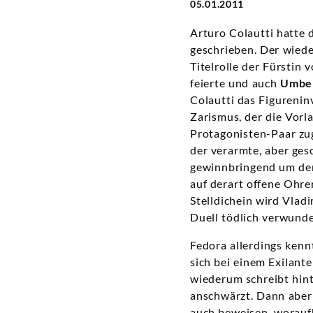
05.01.2011
Arturo Colautti hatte 
geschrieben. Der wiede
Titelrolle der Fürstin
feierte und auch
Umber
Colautti das Figurenin
Zarismus, der die Vorla
Protagonisten-Paar zug
der verarmte, aber ges
gewinnbringend um den 
auf derart offene Ohre
Stelldichein wird Vlad
Duell tödlich verwunde
Fedora allerdings kenn
sich bei einem Exilanten
wiederum schreibt hint
anschwärzt. Dann aber 
auch beweisen, woraufh