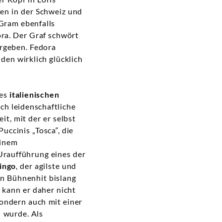
ben in der Schweiz und
 Gram ebenfalls
ora. Der Graf schwört
ergeben. Fedora
den wirklich glücklich
des
italienischen
ch leidenschaftliche
t, mit der er selbst
uccinis „Tosca“, die
einem
 Uraufführung eines der
ingo
, der agilste und
en Bühnenhit bislang
 kann er daher nicht
ondern auch mit einer
n wurde. Als