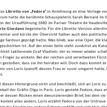
das
Libretto von „Fedora“
in Anlehnung an eine Vorlage vo
rum hatte die berühmte Schauspielerin Sarah Bernard im Si
 von der Uraufführung 1882 im Pariser Théatre de Vaudevill
to Giordano
begeisterte. Für die Libretto-Version allerdi
ventar und kürzte der Übersicht halber auch den politisch
ge Sardous geprägt hatte. Was blieb, war eine Oper, die kla
eschnitten ist. Auf der einen Seite steht zunächst als Kat
chickt taktierende Graf Vladimir, der es immer wieder scha
Finger zu wickeln. Bei der reichen und verwitweten Fürsti
n gestoßen, dass sie ihn heiraten will. Doch dazu kommt es
imir von Loris Ipanoff, dessen Frau er zuvor umgarnt hatte,
t.
t diesen Hintergrund nicht und beschließt, sich an Loris zu
ball der Gräfin Olga in Paris. Loris gesteht Fedora, dass er 
er dessen Rücken einen denunzierenden Brief, bei dem sie
kommt alles anders. Loris erzählt Fedora von der Untreue 
in die Fürstin ins andere Extrem verfällt und sich Hals übe