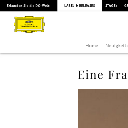
Erkunden Sie die DG-Welt:
LABEL & RELEASES
STAGE+
G
Eine
Frage
der
Home
Neuigkeit
Ehre
-
Eine Fra
Plácido
Domingo
|
Deutsche