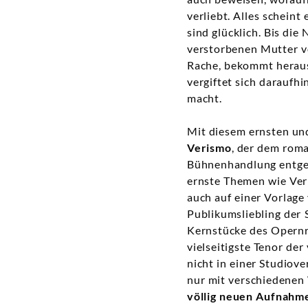
verliebt. Alles schein
sind glücklich. Bis di
verstorbenen Mutter vo
Rache, bekommt heraus,
vergiftet sich daraufh
macht.
Mit diesem ernsten und
Verismo
, der dem roma
Bühnenhandlung entgege
ernste Themen wie Verr
auch auf einer Vorlage
Publikumsliebling der 
Kernstücke des Opernr
vielseitigste Tenor de
nicht in einer Studiov
nur mit verschiedenen
völlig neuen Aufnahm