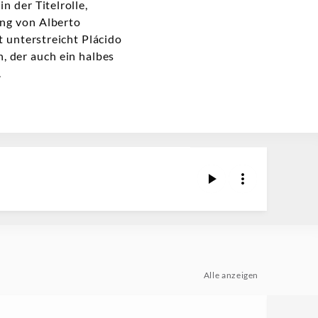
 der Titelrolle,
ung von Alberto
t unterstreicht Plácido
, der auch ein halbes
.
Alle anzeigen