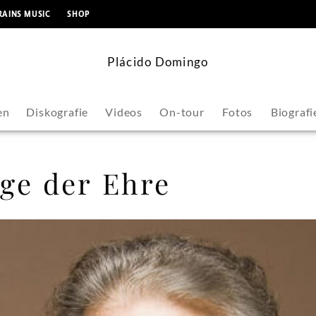
springen
RAINS MUSIC
SHOP
Plácido Domingo
en
Diskografie
Videos
On-tour
Fotos
Biografi
ge der Ehre