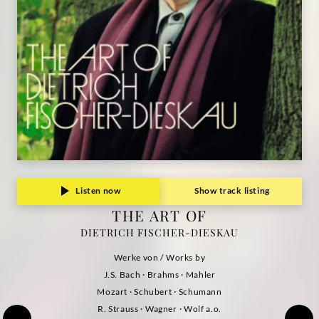
Listen now
Show track listing
THE ART OF
DIETRICH FISCHER-DIESKAU
Werke von / Works by
J.S. Bach · Brahms · Mahler
Mozart · Schubert · Schumann
R. Strauss · Wagner · Wolf a.o.