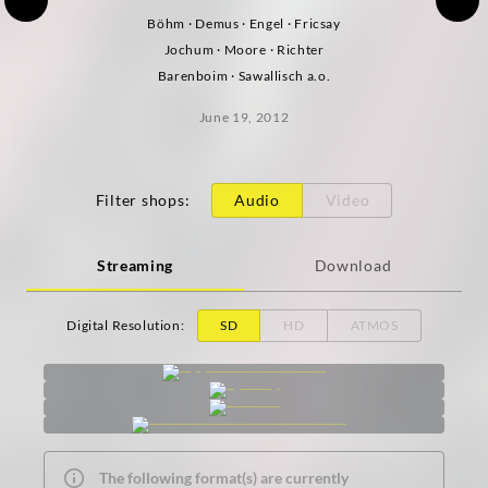
Böhm · Demus · Engel · Fricsay
Jochum · Moore · Richter
Barenboim · Sawallisch a.o.
June 19, 2012
Filter shops
:
Audio
Video
Streaming
Download
Digital Resolution
:
SD
HD
ATMOS
The following format(s) are currently