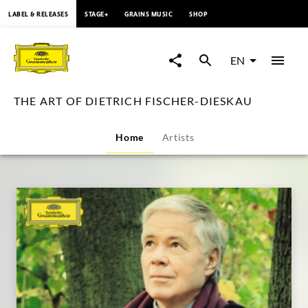
content
LABEL & RELEASES
STAGE+
GRAINS MUSIC
SHOP
THE
ART
EN
OF
THE ART OF DIETRICH FISCHER-DIESKAU
DIETRICH
Home
Artists
FISCHER-
DIESKAU
|
Deutsche
Grammophon