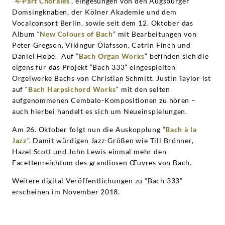
“
4-Part Chorales
”, eingesungen von den Augsburger
Domsingknaben, der Kölner Akademie und dem
Vocalconsort Berlin, sowie seit dem 12. Oktober das
Album “
New Colours of Bach
” mit Bearbeitungen von
Peter Gregson, Víkingur Ólafsson, Catrin Finch und
Daniel Hope. Auf “
Bach Organ Works
” befinden sich die
eigens für das Projekt “Bach 333” eingespielten
Orgelwerke Bachs von Christian Schmitt. Justin Taylor ist
auf “
Bach Harpsichord Works
” mit den selten
aufgenommenen Cembalo-Kompositionen zu hören –
auch hierbei handelt es sich um Neueinspielungen.
Am 26. Oktober folgt nun die Auskopplung “
Bach à la
Jazz
”. Damit würdigen Jazz-Größen wie Till Brönner,
Hazel Scott und John Lewis einmal mehr den
Facettenreichtum des grandiosen Œuvres von Bach.
Weitere digital Veröffentlichungen zu “Bach 333”
erscheinen im November 2018.