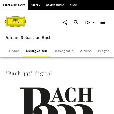
springen
LABEL & RELEASES
STAGE+
GRAINS MUSIC
SHOP
"Bach
333"
DE
digital
Johann Sebastian Bach
-
Home
Neuigkeiten
Diskografie
Videos
Biografie
Johann
Sebastian
"Bach 333" digital
Bach
|
Deutsche