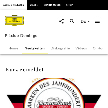
springen
LABEL & RELEASES
STAGE+
GRAINS MUSIC
SHOP
Kurz
gemeldet
DE
-
Plácido Domingo
Plácido
Home
Neuigkeiten
Diskografie
Videos
On-tour
Domingo
|
Kurz gemeldet
Deutsche
Grammophon