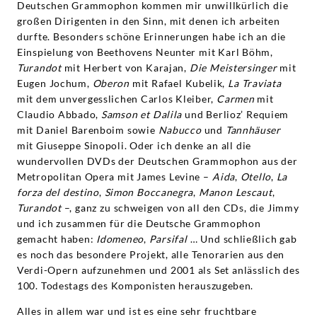
Deutschen Grammophon kommen mir unwillkürlich die
großen Dirigenten in den Sinn, mit denen ich arbeiten
durfte. Besonders schöne Erinnerungen habe ich an die
Einspielung von Beethovens Neunter
mit Karl Böhm,
Turandot
mit Herbert von Karajan,
Die Meistersinger
mit
Eugen Jochum,
Oberon
mit Rafael Kubelik,
La Traviata
mit dem unvergesslichen Carlos Kleiber,
Carmen
mit
Claudio Abbado,
Samson et Dalila
und Berlioz’ Requiem
mit Daniel Barenboim sowie
Nabucco
und
Tannhäuser
mit Giuseppe Sinopoli. Oder ich denke an all die
wundervollen DVDs der Deutschen Grammophon aus der
Metropolitan Opera mit James Levine –
Aida
,
Otello
,
La
forza del destino
,
Simon Boccanegra
,
Manon Lescaut
,
Turandot
–, ganz zu schweigen von all den CDs, die Jimmy
und ich zusammen für die Deutsche Grammophon
gemacht haben:
Idomeneo
,
Parsifal
… Und schließlich gab
es noch das besondere Projekt, alle Tenorarien aus den
Verdi-Opern aufzunehmen und 2001 als Set anlässlich des
100. Todestags des Komponisten herauszugeben.
Alles in allem war und ist es eine sehr fruchtbare