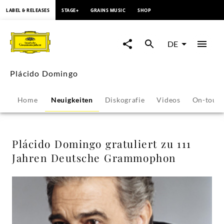
springen
LABEL & RELEASES
STAGE+
GRAINS MUSIC
SHOP
Plácido
Domingo
DE
gratuliert
Plácido Domingo
zu
Home
Neuigkeiten
Diskografie
Videos
On-tour
111
Jahren
Plácido Domingo gratuliert zu 111
Jahren Deutsche Grammophon
Deutsche
Grammophon
-